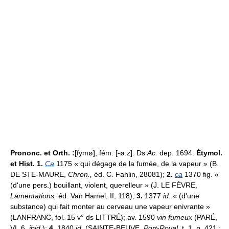
Prononc. et Orth. :
[fymø], fém. [-ø:z]. Ds
Ac.
dep. 1694.
Étymol.
et Hist. 1.
Ca
1175 « qui dégage de la fumée, de la vapeur » (B.
DE STE-MAURE,
Chron.,
éd. C. Fahlin, 28081);
2.
ca
1370 fig. «
(d'une pers.) bouillant, violent, querelleur » (J. LE FÈVRE,
Lamentations,
éd. Van Hamel, II, 118);
3.
1377
id.
« (d'une
substance) qui fait monter au cerveau une vapeur enivrante »
(LANFRANC, fol. 15 v° ds LITTRÉ); av. 1590
vin fumeux
(PARÉ,
VI, 6,
ibid.
);
4.
1840
id.
(SAINTE-BEUVE,
Port-Royal,
t. 1, p. 421 :