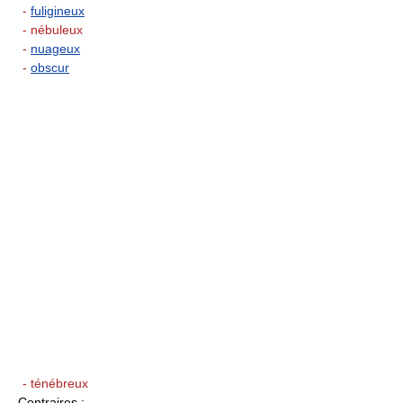
-
fuligineux
- nébuleux
-
nuageux
-
obscur
- ténébreux
Contraires
: