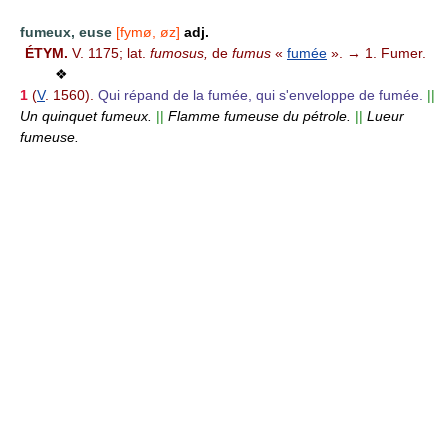
fumeux, euse
[fymø, øz]
adj.
ÉTYM.
V. 1175; lat.
fumosus,
de
fumus
«
fumée
». → 1. Fumer.
❖
1
(
V
. 1560).
Qui répand de la fumée, qui s'enveloppe de fumée.
||
Un quinquet fumeux.
||
Flamme fumeuse du pétrole.
||
Lueur
fumeuse.