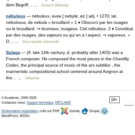
dem Begriff… …
Deutsch Wikipedia
nébuleux
— nébuleux, euse [ nebylø, øz ] adj. • 1270; lat.
nebulosus, de nebula « brouillard » 1 ♦ Obscurci par les nuages
ou le brouillard. ⇒ brumeux, nuageux. Ciel nébuleux. 2 ♦ Constitué
par des nuages, des vapeurs ou qui en a l aspect. ⇒ vaporeux. «
D… …
Encyclopédie Universelle
Solage
— (fl. late 14th century, d. probably after 1403) was a
French composer. He composed the most pieces in the Chantilly
Codex, the principal source of music of the ars subtilior , the
manneristic compositional school centered around Avignon at
the… …
Wikipedia
© Academic, 2000-2026
18+
Contactez-nous:
Support technique
,
RÉCLAME
Dictionnaires exportation
, créé sur PHP,
Joomla,
Drupal,
WordPress, MODx.