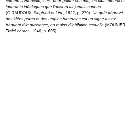
comme l'Américain, il élit, pour guider ses pas, les plus fumeux et
ignorants idéologues que l'univers ait jamais connus
(GIRAUDOUX,
Siegfried et Lim.,
1922, p. 270).
Un goût dépravé
des idées pures et des utopies fumeuses est un signe assez
fréquent d'impuissance, au moins d'inhibition sexuelle
(MOUNIER,
Traité caract.,
1946, p. 605).