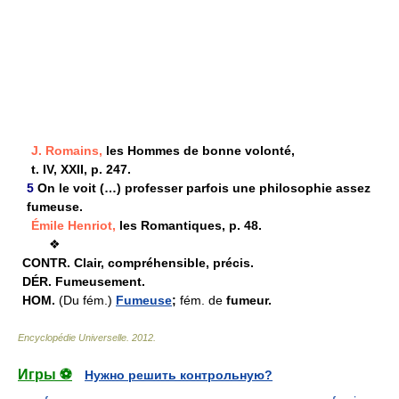
J. Romains,
les Hommes de bonne volonté,
t. IV, XXII, p. 247.
5
On le voit (…) professer parfois une philosophie assez
fumeuse.
Émile Henriot,
les Romantiques, p. 48.
❖
CONTR.
Clair, compréhensible, précis.
DÉR.
Fumeusement.
HOM.
(Du fém.)
Fumeuse
;
fém. de
fumeur.
Encyclopédie Universelle
.
2012
.
Игры ⚽
Нужно решить контрольную?