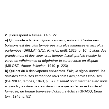
2.
[Correspond à fumée B 4 b]
Vx
a)
Qui monte à la tête. Synon.
capiteux, enivrant.
L'ordre des
boissons est des plus tempérées aux plus fumeuses et aux plus
parfumées
(BRILLAT-SAV.,
Physiol. goût,
1825, p. 10).
L'abus des
grands mots et des vieux crus fumeux faisait parfois s'enfler la
verve en véhémence et dégénérer la controverse en dispute
(MILOSZ,
Amour. initiation,
1910, p. 223).
b)
Qui est dû à des vapeurs enivrantes.
Puis, le signal donné, les
haleines fumeuses Versent de tous côtés des paroles vineuses
(BARBIER,
Iambes,
1840, p. 67).
Il sortait pour marcher avec nous
à grands pas dans la cour dans une espèce d'ivresse lourde et
fumeuse, de brume traversée d'obscurs éclairs
(GRACQ,
Beau
tén.,
1945, p. 51).