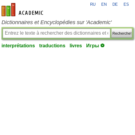
RU
EN
DE
ES
fr-academic.com
Dictionnaires et Encyclopédies sur 'Academic'
Recherche!
interprétations
traductions
livres
Игры ⚽