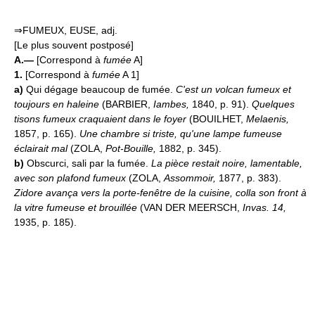
⇒FUMEUX, EUSE, adj.
[Le plus souvent postposé]
A.—
[Correspond à
fumée
A]
1.
[Correspond à
fumée
A 1]
a)
Qui dégage beaucoup de fumée.
C'est un volcan fumeux et
toujours en haleine
(BARBIER,
Iambes,
1840, p. 91).
Quelques
tisons fumeux craquaient dans le foyer
(BOUILHET,
Melaenis,
1857, p. 165).
Une chambre si triste, qu'une lampe fumeuse
éclairait mal
(ZOLA,
Pot-Bouille,
1882, p. 345).
b)
Obscurci, sali par la fumée.
La pièce restait noire, lamentable,
avec son plafond fumeux
(ZOLA,
Assommoir,
1877, p. 383).
Zidore avança vers la porte-fenêtre de la cuisine, colla son front à
la vitre fumeuse et brouillée
(VAN DER MEERSCH,
Invas. 14,
1935, p. 185).