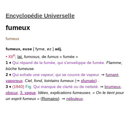
Encyclopédie Universelle
fumeux
fumeux
fumeux, euse
[ fymø, øz ]
adj.
e
•
XII
;
lat.
fumosus,
de
fumus
« fumée »
1
♦
Qui répand de la fumée, qui s'enveloppe de fumée.
Flamme,
bûche fumeuse.
2
♦
Qui exhale une vapeur, qui se couvre de vapeur.
⇒
fumant
,
vaporeux
.
Ciel, fond, lointains fumeux
(
⇒
sfumato
)
.
3
♦
(1840)
Fig.
Qui manque de clarté ou de netteté.
⇒
brumeux
,
obscur
,
3. vague
.
Idées, explications fumeuses. « On le tient pour
un esprit fumeux »
(
Romains
)
.
⇒
nébuleux
.