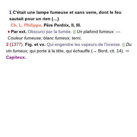
1
C'était une lampe fumeuse et sans verre, dont le feu
sautait pour un rien (…)
Ch. L. Philippe,
Père Perdrix, II, III.
♦
Par ext.
Obscurci par la fumée.
||
Un plafond fumeux.
—
Couleur fumeuse; blanc fumeux,
terni.
2
(1377).
Fig. et vx.
Qui engendre les vapeurs de l'ivresse.
||
Du
vin fumeux,
qui porte à la tête, qui échauffe (→ Bord, cit. 14).
⇒
Capiteux.