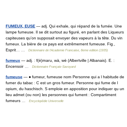
FUMEUX, EUSE
— adj. Qui exhale, qui répand de la fumée. Une
lampe fumeuse. Il se dit surtout au figuré, en parlant des Liqueurs
capiteuses qu’on supposait envoyer des vapeurs à la tête. Du vin
fumeux. La bière de ce pays est extrêmement fumeuse. Fig.,
Esprit… …
Dictionnaire de l'Academie Francaise, 8eme edition (1935)
fumeux
— adj. : f(è)maru, wà, wè (Albertville | Albanais). E. :
Encensoir …
Dictionnaire Français-Savoyard
fumeuse
— ● fumeur, fumeuse nom Personne qui a l habitude de
fumer du tabac : C est un gros fumeur. Personne qui fume de l
opium, du haschisch. S emploie en apposition pour indiquer qu un
lieu admet (ou non) les personnes qui fument : Compartiment
fumeurs …
Encyclopédie Universelle