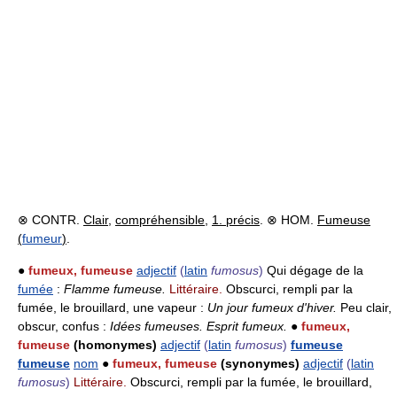
⊗ CONTR.
Clair
,
compréhensible
,
1. précis
. ⊗ HOM.
Fumeuse
(
fumeur
)
.
●
fumeux, fumeuse
adjectif
(
latin
fumosus
)
Qui dégage de la
fumée
:
Flamme fumeuse.
Littéraire.
Obscurci, rempli par la
fumée, le brouillard, une vapeur :
Un jour fumeux d'hiver.
Peu clair,
obscur, confus :
Idées fumeuses.
Esprit fumeux.
●
fumeux,
fumeuse
(homonymes)
adjectif
(
latin
fumosus
)
fumeuse
fumeuse
nom
●
fumeux, fumeuse
(synonymes)
adjectif
(
latin
fumosus
)
Littéraire.
Obscurci, rempli par la fumée, le brouillard,