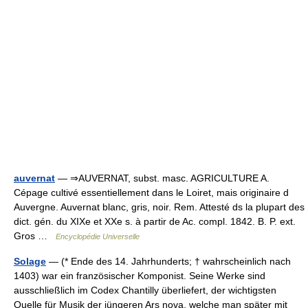
auvernat
— ⇒AUVERNAT, subst. masc. AGRICULTURE A.
Cépage cultivé essentiellement dans le Loiret, mais originaire d
Auvergne. Auvernat blanc, gris, noir. Rem. Attesté ds la plupart des
dict. gén. du XIXe et XXe s. à partir de Ac. compl. 1842. B. P. ext.
Gros …
Encyclopédie Universelle
Solage
— (* Ende des 14. Jahrhunderts; † wahrscheinlich nach
1403) war ein französischer Komponist. Seine Werke sind
ausschließlich im Codex Chantilly überliefert, der wichtigsten
Quelle für Musik der jüngeren Ars nova, welche man später mit