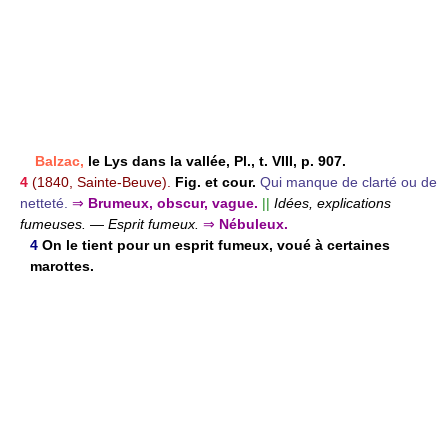
Balzac,
le Lys dans la vallée, Pl., t. VIII, p. 907.
4
(1840, Sainte-Beuve).
Fig. et cour.
Qui manque de clarté ou de
netteté.
⇒
Brumeux, obscur, vague.
||
Idées, explications
fumeuses.
—
Esprit fumeux.
⇒
Nébuleux.
4
On le tient pour un esprit fumeux, voué à certaines
marottes.