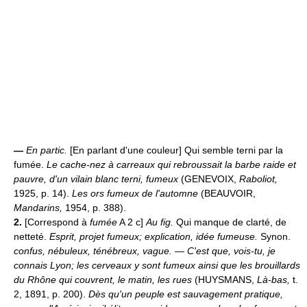
—
En partic.
[En parlant d'une couleur] Qui semble terni par la
fumée.
Le cache-nez à carreaux qui rebroussait la barbe raide et
pauvre, d'un vilain blanc terni, fumeux
(GENEVOIX,
Raboliot,
1925, p. 14).
Les ors fumeux de l'automne
(BEAUVOIR,
Mandarins,
1954, p. 388).
2.
[Correspond à
fumée
A 2 c]
Au fig.
Qui manque de clarté, de
netteté.
Esprit, projet fumeux; explication, idée fumeuse.
Synon.
confus, nébuleux, ténébreux, vague.
— C'est que, vois-tu, je
connais Lyon; les cerveaux y sont fumeux ainsi que les brouillards
du Rhône qui couvrent, le matin, les rues
(HUYSMANS,
Là-bas,
t.
2, 1891, p. 200).
Dès qu'un peuple est sauvagement pratique,