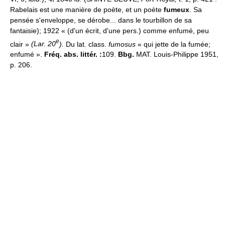
Rabelais est une manière de poète, et un poète
fumeux
. Sa
pensée s'enveloppe, se dérobe... dans le tourbillon de sa
fantaisie); 1922 « (d'un écrit, d'une pers.) comme enfumé, peu
e
clair »
(Lar. 20
).
Du lat. class.
fumosus
« qui jette de la fumée;
enfumé ».
Fréq. abs. littér. :
109.
Bbg.
MAT. Louis-Philippe 1951,
p. 206.